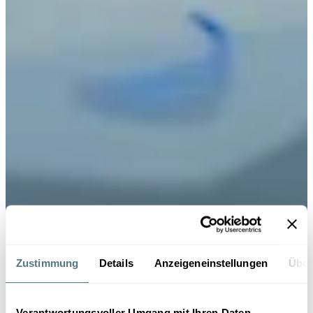
Zustimmung
Details
Anzeigeneinstellungen
Über
Verantwortungsvoller Umgang mit Ihren Daten