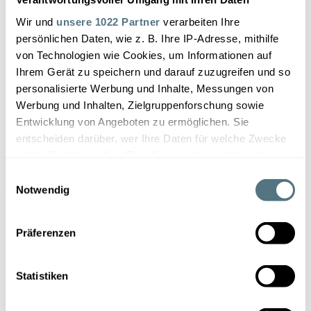
Wir und
unsere 1022 Partner
verarbeiten Ihre
persönlichen Daten, wie z. B. Ihre IP-Adresse, mithilfe
von Technologien wie Cookies, um Informationen auf
Ihrem Gerät zu speichern und darauf zuzugreifen und so
personalisierte Werbung und Inhalte, Messungen von
Presse
Werbung und Inhalten, Zielgruppenforschung sowie
Entwicklung von Angeboten zu ermöglichen. Sie
entscheiden darüber, wer Ihre Daten für welche Zwecke
nutzt. Sie können Ihre Einwilligung jederzeit über die
Cookie-Erklärung oder durch Klicken auf das Privacy
Einwilligungsauswahl
Trigger Symbol ändern oder widerrufen
Notwendig
Wenn Sie es erlauben, würden wir auch gerne:
Präferenzen
Informationen über Ihre geografische Lage
erfassen, welche bis auf einige Meter genau sein
können
Statistiken
Ihr Kontakt
Ihr Gerät durch aktives Scannen nach
bestimmten Merkmalen (Fingerprinting) identifizieren