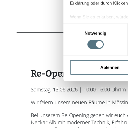
Erklärung oder durch Klicken
Wenn Sie es erlauben, würde
Informationen über Ih
Einwilligungsauswahl
Ihr Gerät durch aktiv
Notwendig
Erfahren Sie mehr darüber, w
Einzelheiten
fest.
Wir verwenden Cookies, um I
und die Zugriffe auf unsere 
Ablehnen
Re-Opening: APT Proth
Website an unsere Partner fü
möglicherweise mit weiteren
der Dienste gesammelt habe
Samstag, 13.06.2026 | 10:00-16:00 Uhr
Im 
Wir feiern unsere neuen Räume in Mössin
Bei unserem Re-Opening geben wir euch ei
Neckar-Alb mit moderner Technik, Erfahru