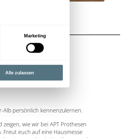
au sein können
zieren
Marketing
hre Präferenzen im
Abschnitt
 Medien anbieten zu können
hrer Verwendung unserer
Alle zulassen
 führen diese Informationen
ie im Rahmen Ihrer Nutzung
r-Alb persönlich kennenzulernen.
 zeigen, wie wir bei APT Prothesen
n. Freut euch auf eine Hausmesse