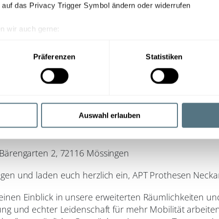
 auf das Privacy Trigger Symbol ändern oder widerrufen
n wir auch gerne:
re geografische Lage erfassen, welche bis auf einige Meter gen
es Scannen nach bestimmten Merkmalen (Fingerprinting) identifi
Präferenzen
Statistiken
ie Ihre persönlichen Daten verarbeitet werden, und legen Sie I
nhalte und Anzeigen zu personalisieren, Funktionen für soziale
Website zu analysieren. Außerdem geben wir Informationen zu I
Auswahl erlauben
esen Neckar-Alb
r soziale Medien, Werbung und Analysen weiter. Unsere Partner
 Daten zusammen, die Sie ihnen bereitgestellt haben oder die s
n.
Bärengarten 2, 72116 Mössingen
gen und laden euch herzlich ein, APT Prothesen Necka
nen Einblick in unsere erweiterten Räumlichkeiten und
ng und echter Leidenschaft für mehr Mobilität arbeite