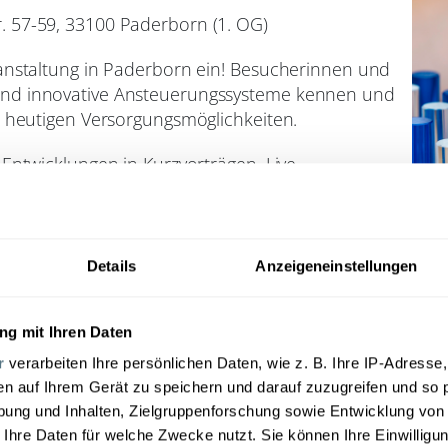
. 57-59, 33100 Paderborn (1. OG)
ranstaltung in Paderborn ein! Besucherinnen und
und innovative Ansteuerungssysteme kennen und
e heutigen Versorgungsmöglichkeiten.
 Entwicklungen in Kurzvorträgen, Live-
 verschiedenen Systeme können direkt vor Ort
hen mit Armamputation oder Dysmelie sowie an
Details
Anzeigeneinstellungen
ittelpunkt stehen neben den technischen
individuelle Fragen und neue Möglichkeiten für
f einen informativen Nachmittag und viele
g mit Ihren Daten
r
verarbeiten Ihre persönlichen Daten, wie z. B. Ihre IP-Adresse,
en auf Ihrem Gerät zu speichern und darauf zuzugreifen und so 
ung und Inhalten, Zielgruppenforschung sowie Entwicklung von
 Ihre Daten für welche Zwecke nutzt. Sie können Ihre Einwilligun