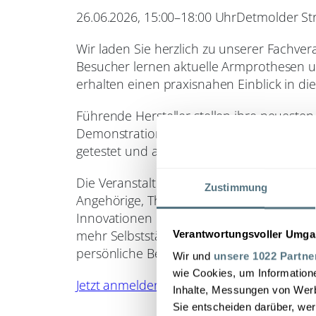
26.06.2026, 15:00–18:00 Uhr
Detmolder Str
Wir laden Sie herzlich zu unserer Fachve
Besucher lernen aktuelle Armprothesen 
erhalten einen praxisnahen Einblick in di
Führende Hersteller stellen ihre neuesten
Demonstrationen und Workshops vor. Die
getestet und ausprobiert werden.
Die Veranstaltung richtet sich an Mensc
Zustimmung
Angehörige, Therapeuten und Ärzte. Im M
Innovationen der persönliche Austausch, 
mehr Selbstständigkeit. Wir freuen uns au
Verantwortungsvoller Umgan
persönliche Begegnungen.
Wir und
unsere 1022 Partne
wie Cookies, um Information
Jetzt anmelden
Inhalte, Messungen von Werb
Sie entscheiden darüber, wer