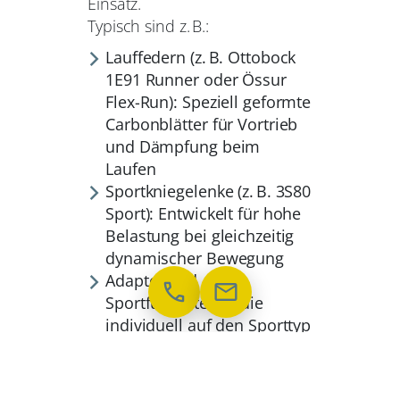
Einsatz.
Typisch sind z. B.:
Lauffedern (z. B. Ottobock
1E91 Runner oder Össur
Flex-Run): Speziell geformte
Carbonblätter für Vortrieb
und Dämpfung beim
Laufen
Sportkniegelenke (z. B. 3S80
Sport): Entwickelt für hohe
Belastung bei gleichzeitig
dynamischer Bewegung
Adapter und
phone
mail
Sportfußsysteme, die
individuell auf den Sporttyp
und das Aktivitätslevel
abgestimmt werden