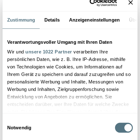
Zustimmung
Details
Anzeigeneinstellungen
Über
Verantwortungsvoller Umgang mit Ihren Daten
Wir und
unsere 1022 Partner
verarbeiten Ihre
persönlichen Daten, wie z. B. Ihre IP-Adresse, mithilfe
von Technologien wie Cookies, um Informationen auf
Ihrem Gerät zu speichern und darauf zuzugreifen und so
personalisierte Werbung und Inhalte, Messungen von
Sportprothesen
Werbung und Inhalten, Zielgruppenforschung sowie
Entwicklung von Angeboten zu ermöglichen. Sie
entscheiden darüber, wer Ihre Daten für welche Zwecke
nutzt. Sie können Ihre Einwilligung jederzeit über die
Cookie-Erklärung oder durch Klicken auf das Privacy
Einwilligungsauswahl
Trigger Symbol ändern oder widerrufen
Notwendig