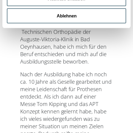
Durch ihn bin ich auf den Beruf
zu können und die Zugriffe auf unsere Website zu
analysieren. Außerdem geben wir Informationen zu Ihrer
gekommen. Nach einem
Verwendung unserer Website an unsere Partner für
mehrwöchigen, freiwilligen Praktikum
Ablehnen
soziale Medien, Werbung und Analysen weiter. Unsere
während der Sommerferien in der
Partner führen diese Informationen möglicherweise mit
Technischen Orthopädie der
weiteren Daten zusammen, die Sie ihnen bereitgestellt
Auguste-Viktoria-Klinik in Bad
haben oder die sie im Rahmen Ihrer Nutzung der Dienste
Oeynhausen, habe ich mich für den
gesammelt haben.
Beruf entschieden und mich auf die
Ausbildungsstelle beworben.
Nach der Ausbildung habe ich noch
ca. 10 Jahre als Geselle gearbeitet und
meine Leidenschaft für Prothesen
entdeckt. Als ich dann auf einer
Messe Tom Kipping und das APT
Konzept kennen gelernt habe, habe
ich vieles wiedergefunden was zu
meiner Situation un meinen Zielen