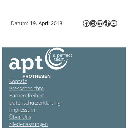
Facebook
Instagram
LinkedIn
TikTok
YouT
Datum:
19. April 2018
Kontakt
Presseberichte
Barrierefreiheit
Datenschutzerklärung
Impressum
Über Uns
Niederlassungen