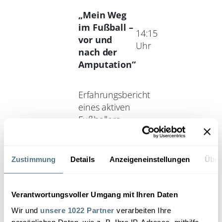
„Mein Weg
im Fußball –
14:15
vor und
Uhr
nach der
Amputation“
Erfahrungsbericht
eines aktiven
Fußballers,
Stefan Schmidt
Zustimmung
Details
Anzeigeneinstellungen
Über
„Von der
Amputation
15:00
in die
Uhr
Verantwortungsvoller Umgang mit Ihren Daten
Reha“
Wir und
unsere 1022 Partner
verarbeiten Ihre
persönlichen Daten, wie z. B. Ihre IP-Adresse, mithilfe